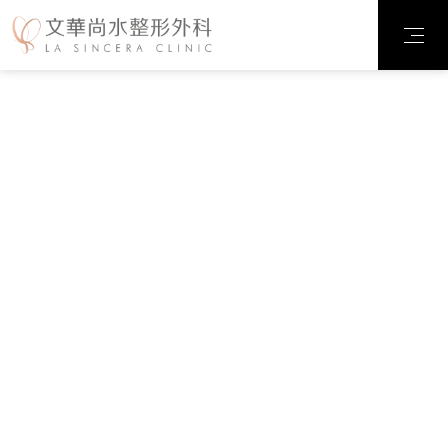
診所案例
臉部整形
輪廓雕塑
抽脂雕塑
乳房整形
私密整形
微整注射