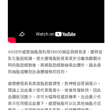
VASER威塑抽脂是利用36000赫茲高頻音波，震碎並
乳化脂肪組織，使大團塊脂肪逐漸逐步分離為顆顆分
明的脂肪細胞後，再將脂肪細胞抽吸出體外，藉此達
到抽脂或雕刻出身體線條的目的。
威塑療程具有高度脂肪選擇性，對神經血管損傷小。
理論上出血量少就代表傷害小、術後恢復較快，因此
血腫狀況變少，亦可大幅降低感染機率，出血量少也
表示在同樣出血量下，威塑抽脂可以比其他抽脂方式