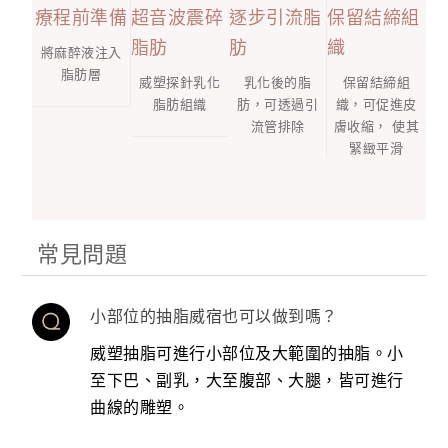
療程前準備
超音波震碎
逐步引流脂
保留結締組
脂肪
肪
織
將麻醉液注入
脂肪層
威塑探針乳化
乳化後的脂
保留結締組
脂肪組織
肪，可透過引
織，可促進皮
流管排除
膚收縮， 使其
緊緻平滑
常見問題
小部位的抽脂威宿也可以做到嗎？
威塑抽脂可進行小部位及大範圍的抽脂。小
至下巴、副乳，大至腹部、大腿，皆可進行
曲線的雕塑。