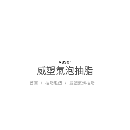
狐臭除汗
美顏雷射
關於我們
醫療團隊
vaser
就診資訊
威塑氣泡抽脂
超音波黃
首頁
抽脂雕塑
威塑氣泡抽脂
威塑氣泡
美纖腿雕
金Ｚ波抽
超能電漿
抽脂
塑
脂