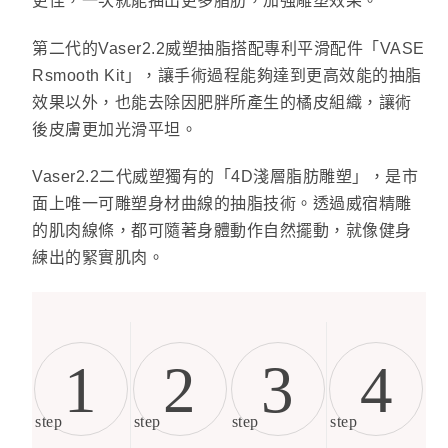
更佳，一次就能抽出更多脂肪，加強雕塑效果。
第二代的Vaser2.2威塑抽脂搭配專利平滑配件「VASE
Rsmooth Kit」，讓手術過程能夠達到更高效能的抽脂
效果以外，也能去除因肥胖所產生的橘皮組織，讓術
後皮膚更加光滑平坦。
Vaser2.2二代威塑獨有的「4D淺層脂肪雕塑」，是市
面上唯一可雕塑身材曲線的抽脂技術。透過威宿精雕
的肌肉線條，都可隨著身體動作自然擺動，就像健身
練出的緊實肌肉。
1
2
3
4
step
step
step
step