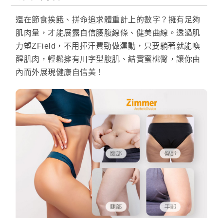
還在節食挨餓、拼命追求體重計上的數字？擁有足夠
肌肉量，才能展露自信腰腹線條、健美曲線。透過肌
力塑ZField，不用揮汗費勁做運動，只要躺著就能喚
醒肌肉，輕鬆擁有川字型腹肌、結實蜜桃臀，讓你由
內而外展現健康自信美！