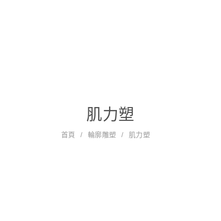
狐臭除汗
美顏雷射
關於我們
醫療團隊
就診資訊
肌力塑
三
美
鳳
代
神
拉
無
無
國
鈦
肌
首頁
輪廓雕塑
肌力塑
凰
海
力
皮
限
雙
音
提
力
電
芙
拉
手
電
電
波
升
塑
波
音
提
術
波
波
2.
波
0