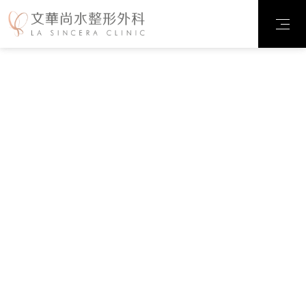
診所案例
臉部整形
輪廓雕塑
抽脂雕塑
乳房整形
私密整形
微整注射