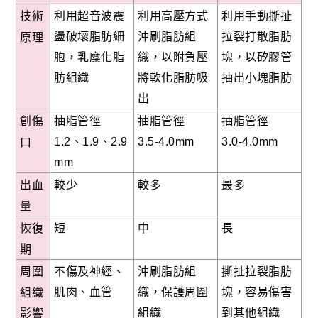
利用超音波震
利用高壓方式
利用手動撕扯
技術
盪破壞脂肪細
沖刷脂肪組
拉裂打散脂肪
原理
胞，乳糜化脂
織，以附負壓
塊，以矽膠管
肪組織
將軟化脂肪吸
抽出小塊脂肪
出
抽脂管徑
抽脂管徑
抽脂管徑
創傷
1.2
、1.9、2.9
3.5-4.0mm
3.0-4.0mm
口
mm
較少
較多
最多
出血
量
短
中
長
恢復
期
不傷及神經、
沖刷脂肪組
撕扯拉裂脂肪
周圍
肌肉、血管
織，保護周圍
塊，容易傷害
組織
組織
到其他組織
影響