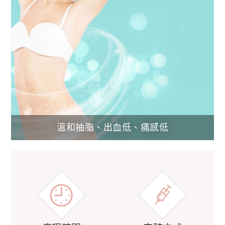
溫和抽脂、出血低、痛感低