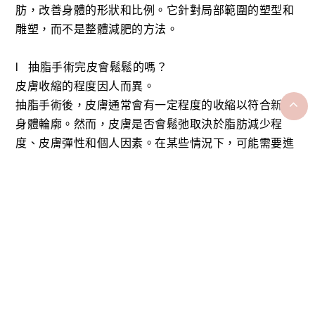
肪，改善身體的形狀和比例。它針對局部範圍的塑型和
雕塑，而不是整體減肥的方法。
l 抽脂手術完皮會鬆鬆的嗎？
皮膚收縮的程度因人而異。
抽脂手術後，皮膚通常會有一定程度的收縮以符合新的
身體輪廓。然而，皮膚是否會鬆弛取決於脂肪減少程
度、皮膚彈性和個人因素。在某些情況下，可能需要進
一步的治療以改善皮膚的緊實度。
l 抽脂後有可能復胖嗎？
抽脂手術移除脂肪細胞，但不意味著不可能再復胖。如
果飲食和運動不注意，其他區域的脂肪也可能再增加，
或者剩餘的脂肪細胞在原有區域內擴張。因此，保持健
康的生活方式和均衡的飲食仍然很重要。