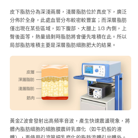
皮下脂肪分為深淺兩層，淺層脂肪位於真皮下，廣泛
分佈於全身，此處血管分布較密較豐富；而深層脂肪
僅出現在某些區域，如下腹部、大腿上 1/3 內側，上
臀後面等，熱量過剩時脂肪將會優先堆積在此。所以
局部脂肪堆積主要是深層脂肪細胞肥大的結果。
黃金Z波會發射出高頻率音波，產生快速震盪現象，將
體內脂肪細胞的細胞膜震碎乳靡化（如牛奶般的液
體），再使用引流管把乳糜化的脂肪流體引出體外。