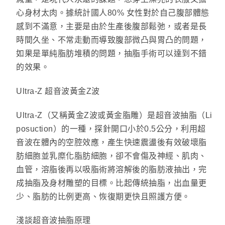
心身材太肉。據統計國人80% 女性對於自己腹部體態
感到不滿意，主要是由於生產後腹部鬆弛，或者是長
時間久坐、不常走動而導致腹部微凸與胃凸的問題，
如果是單純脂肪堆積的問題，抽脂手術可以達到不錯
的效果。
Ultra-Z 超音波黃金Z波
Ultra-Z（又稱黃金Z波或黃金脂雕）是超音波抽脂（Li
posuction）的一種，探針開口小於0.5公分，利用超
音波在體內的空腔效應，產生快速震盪後有效破壞脂
肪細胞並乳糜化脂肪細胞，卻不會傷及神經、肌肉、
血管，溶脂後再以吸脂術將溶解後的脂肪液抽出，完
成抽脂及身材雕塑的目標。比起傳統抽脂，出血量更
少、脂肪的比例更高、恢復期更快且照護方便。
淺談超音波抽脂原理