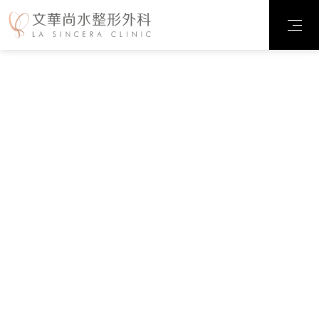
診所案例
臉部整形
輪廓雕塑
抽脂雕塑
乳房整形
私密整形
微整注射