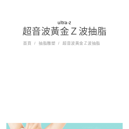
ultra-z
超音波黃金Ｚ波抽脂
超音波黃
首頁
抽脂雕塑
超音波黃金Ｚ波抽脂
威塑氣泡
美纖腿雕
金Ｚ波抽
超能電漿
抽脂
塑
脂