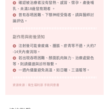
確認被治療者沒有發熱、感冒、懷孕，產後哺
乳、未滿18歲發育期者 。
曾有吞嚥困難、下顎神經受傷者，請與醫師討
論評估。
副作用與術後須知
注射後可能會痠痛、腫脹、瘀青等不適，大約7
-14天內會消除。
若出現吞嚥困難、顏面肌肉無力、治療處變色
等，則請儘速與診所聯繫。
一週內儘量避免高溫，如日曬、三溫暖等。
資源來源：衛生福利部 手術同意書