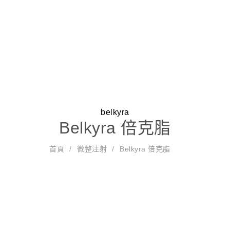
狐臭除汗
美顏雷射
關於我們
醫療團隊
J
洢
玻
u
就診資訊
belkyra
B
蓮
舒
B
尿
v
P
Belkyra 倍克脂
ot
絲
顏
el
酸
e
ro
o
E
萃
k
＋
L
fh
星
首頁
微整注射
Belkyra 倍克脂
x
L
S
yr
長
o
ilo
球
肉
L
c
a
效
o
逆
針
毒
A
ul
倍
保
k
時
桿
N
pt
克
濕
喬
針
菌
S
ra
脂
針
雅
É
露