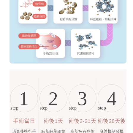
1
2
3
4
step
step
step
step
手術當日
術後1天
術後2-21天
術後28天後
消毒後進行手
脂肪細胞開始
脂肪被吞噬後
身體機制發揮