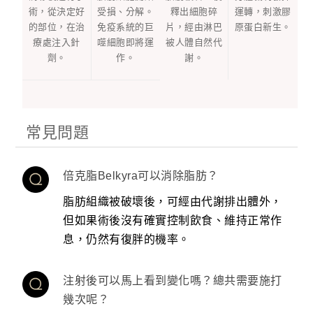
術，從決定好
受損、分解。
釋出細胞碎
運轉，刺激膠
的部位，在治
免疫系統的巨
片，經由淋巴
原蛋白新生。
療處注入針
噬細胞即將運
被人體自然代
劑。
作。
謝。
常見問題
倍克脂Belkyra可以消除脂肪？
脂肪組織被破壞後，可經由代謝排出體外，
但如果術後沒有確實控制飲食、維持正常作
息，仍然有復胖的機率。
注射後可以馬上看到變化嗎？總共需要施打
幾次呢？