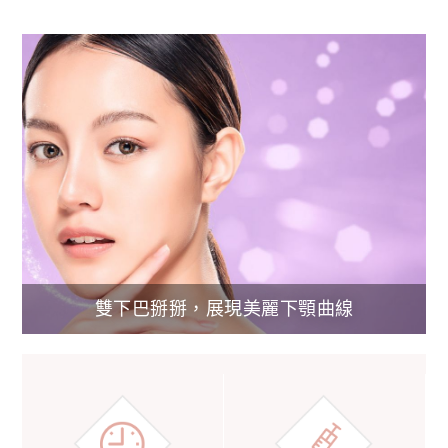
雙下巴掰掰，展現美麗下顎曲線