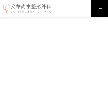
診所案例
臉部整形
輪廓雕塑
抽脂雕塑
乳房整形
私密整形
微整注射