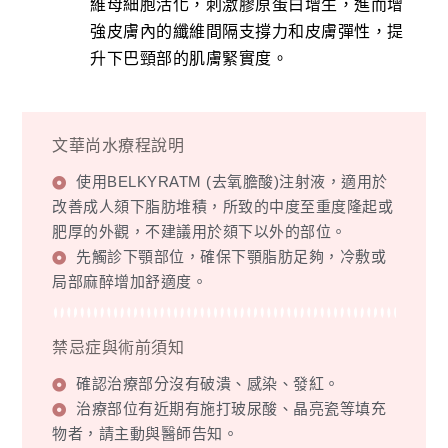
維母細胞活化，刺激膠原蛋白增生，進而增
強皮膚內的纖維間隔支撐力和皮膚彈性，提
升下巴頸部的肌膚緊實度。
文華尚水療程說明
使用BELKYRATM (去氧膽酸)注射液，適用於
改善成人頦下脂肪堆積，所致的中度至重度隆起或
肥厚的外觀，不建議用於頦下以外的部位。
先觸診下顎部位，確保下顎脂肪足夠，冷敷或
局部麻醉增加舒適度。
禁忌症與術前須知
確認治療部分沒有破潰、感染、發紅。
治療部位有近期有施打玻尿酸、晶亮瓷等填充
物者，請主動與醫師告知。