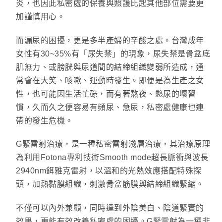
炎，也因此私密處的保養與照護比起其他部位需要更
加謹慎用心。
而漏尿的困擾，更是多半產婦的辛酸之處。台灣成年
女性有30~35%有「尿失禁」的現象，尿失禁是骨盆底
肌無力、或膀胱與尿道間的結締組織變弱所造成，通
常會在大笑、咳嗽、運動時發生。即便是為生產之女
性，也可能因生活忙碌，而有著熬夜、憋尿的壞習
慣，久而久之便容易有頻尿、急尿，私密處健康也連
帶的發生危機。
G緊雷射治療，是一種私密雷射淺層治療，其治療原理
為利用Fotona專利技術Smooth mode超長脈衝與波長
2940nm鉺雅克雷射，以溫和的光熱效應搭配特殊探
頭，加熱黏膜組織，刺激骨盆筋膜與結締組織緊縮。
不僅可以內外兼顧，同時達到外陰美白、陰道緊實的
效果，更能有效改善私密處的困擾。G緊雷射為一種非