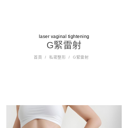
狐臭除汗
美顏雷射
關於我們
laser vaginal tightening
G緊雷射
醫療團隊
首頁
私密整形
G緊雷射
私密美形
陰唇整形
就診資訊
G緊雷射
蝴蝶電波
緊緻
美化