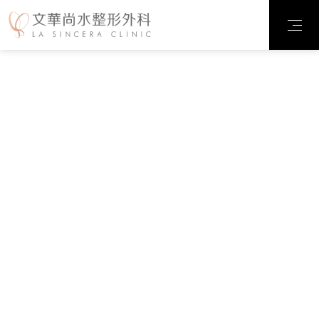
診所案例
臉部整形
輪廓雕塑
抽脂雕塑
乳房整形
私密整形
微整注射