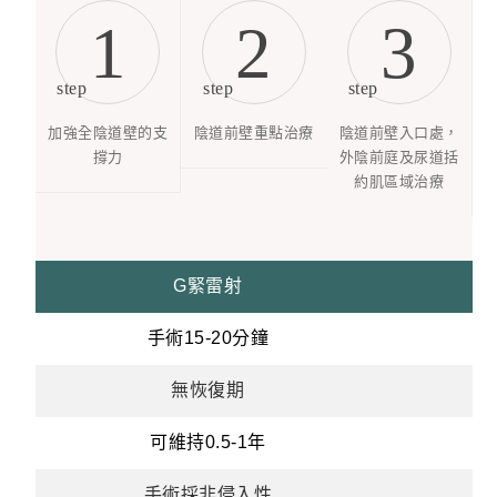
1
2
3
step
step
step
加強全陰道壁的支
陰道前壁重點治療
陰道前壁入口處，
撐力
外陰前庭及尿道括
約肌區域治療
G緊雷射
手術15-20分鐘
無恢復期
可維持0.5-1年
手術採非侵入性