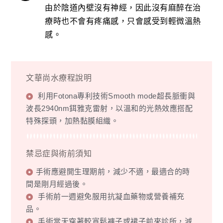
由於陰道內壁沒有神經，因此沒有麻醉在治
療時也不會有疼痛感，只會感受到輕微溫熱
感。
文華尚水療程說明
利用Fotona專利技術Smooth mode超長脈衝與
波長2940nm鉺雅克雷射，以溫和的光熱效應搭配
特殊探頭，加熱黏膜組織。
禁忌症與術前須知
手術應避開生理期前，減少不適，最適合的時
間是剛月經過後。
手術前一週避免服用抗凝血藥物或營養補充
品。
手術當天穿著較寬鬆褲子或裙子前來診所，減